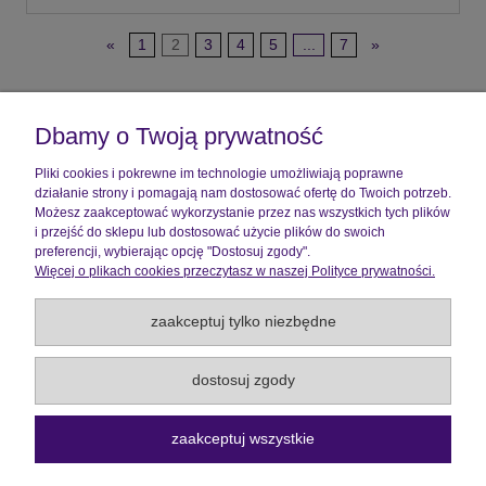
«
1
2
3
4
5
...
7
»
Pomoc
Dbamy o Twoją prywatność
Moje konto
Pliki cookies i pokrewne im technologie umożliwiają poprawne
działanie strony i pomagają nam dostosować ofertę do Twoich potrzeb.
Płatności i dostawa
Możesz zaakceptować wykorzystanie przez nas wszystkich tych plików
i przejść do sklepu lub dostosować użycie plików do swoich
preferencji, wybierając opcję "Dostosuj zgody".
Informacje
Więcej o plikach cookies przeczytasz w naszej Polityce prywatności.
O nas
zaakceptuj tylko niezbędne
Wszelkie Prawa Zastrzeżone ©2026 |
Aquick
dostosuj zgody
pokaż pełną wersję strony
zaakceptuj wszystkie
Sklep internetowy Shoper.pl