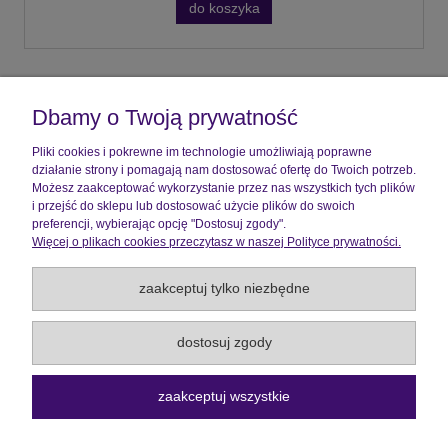
do koszyka
Pomoc
Dbamy o Twoją prywatność
Moje konto
Pliki cookies i pokrewne im technologie umożliwiają poprawne
działanie strony i pomagają nam dostosować ofertę do Twoich potrzeb.
Płatności i dostawa
Możesz zaakceptować wykorzystanie przez nas wszystkich tych plików
i przejść do sklepu lub dostosować użycie plików do swoich
preferencji, wybierając opcję "Dostosuj zgody".
Informacje
Więcej o plikach cookies przeczytasz w naszej Polityce prywatności.
O nas
zaakceptuj tylko niezbędne
Wszelkie Prawa Zastrzeżone ©2026 |
Aquick
dostosuj zgody
pokaż pełną wersję strony
zaakceptuj wszystkie
Sklep internetowy Shoper.pl