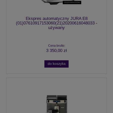
Ekspres automatyczny JURA E8
(01)07610917153060(21)20200616048033 -
używany
Cena brutto:
3 350,00 zł
do koszyka