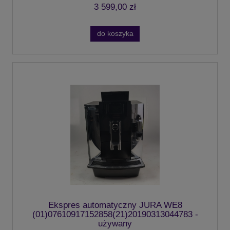
3 599,00 zł
do koszyka
Ekspres automatyczny JURA WE8
(01)07610917152858(21)20190313044783 -
używany