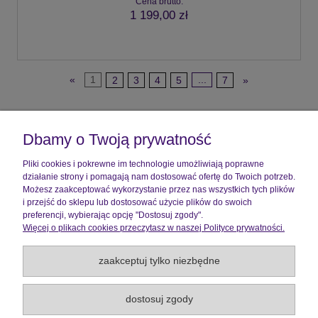
Cena brutto:
1 199,00 zł
«
1
2
3
4
5
...
7
»
Pomoc
Dbamy o Twoją prywatność
Moje konto
Pliki cookies i pokrewne im technologie umożliwiają poprawne
działanie strony i pomagają nam dostosować ofertę do Twoich potrzeb.
Płatności i dostawa
Możesz zaakceptować wykorzystanie przez nas wszystkich tych plików
i przejść do sklepu lub dostosować użycie plików do swoich
preferencji, wybierając opcję "Dostosuj zgody".
Informacje
Więcej o plikach cookies przeczytasz w naszej Polityce prywatności.
O nas
zaakceptuj tylko niezbędne
Wszelkie Prawa Zastrzeżone ©2026 |
Aquick
dostosuj zgody