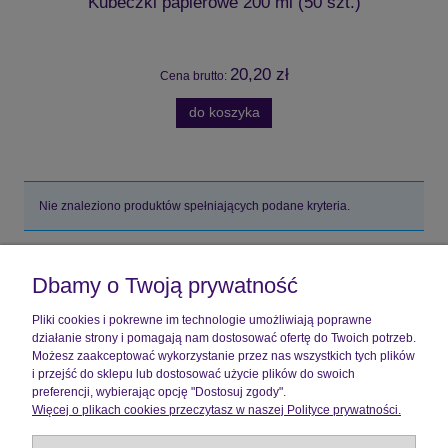
Kubeczki papierowe 200 ml (50 szt.)
20,20 zł
Cena brutto:
do koszyka
Nie znaleziono produktów spełniających podane kryteria.
Pomoc
Dbamy o Twoją prywatność
Moje konto
Pliki cookies i pokrewne im technologie umożliwiają poprawne
działanie strony i pomagają nam dostosować ofertę do Twoich potrzeb.
Płatności i dostawa
Możesz zaakceptować wykorzystanie przez nas wszystkich tych plików
i przejść do sklepu lub dostosować użycie plików do swoich
preferencji, wybierając opcję "Dostosuj zgody".
Informacje
Więcej o plikach cookies przeczytasz w naszej Polityce prywatności.