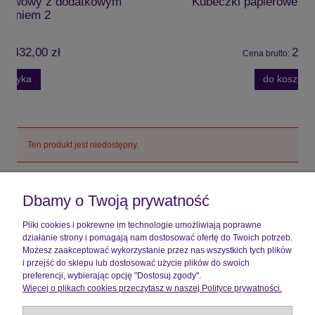
m
Kubeczki papierowe 200 ml (50 szt.)
20,20 zł
Cena brutto:
do koszyka
Ten produkt jest niedostępny.
Pomoc
Dbamy o Twoją prywatność
Moje konto
Pliki cookies i pokrewne im technologie umożliwiają poprawne
działanie strony i pomagają nam dostosować ofertę do Twoich potrzeb.
Płatności i dostawa
Możesz zaakceptować wykorzystanie przez nas wszystkich tych plików
i przejść do sklepu lub dostosować użycie plików do swoich
preferencji, wybierając opcję "Dostosuj zgody".
Informacje
Więcej o plikach cookies przeczytasz w naszej Polityce prywatności.