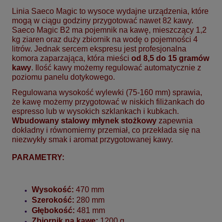
Linia Saeco Magic to wysoce wydajne urządzenia, które
mogą w ciągu godziny przygotować nawet 82 kawy.
Saeco Magic B2 ma pojemnik na kawę, mieszczący 1,2
kg ziaren oraz duży zbiornik na wodę o pojemności 4
litrów. Jednak sercem ekspresu jest profesjonalna
komora zaparzająca, która mieści
od 8,5 do 15 gramów
kawy
. Ilość kawy możemy regulować automatycznie z
poziomu panelu dotykowego.
Regulowana wysokość wylewki (75-160 mm) sprawia,
że kawę możemy przygotować w niskich filiżankach do
espresso lub w wysokich szklankach i kubkach.
Wbudowany stalowy młynek stożkowy
zapewnia
dokładny i równomierny przemiał, co przekłada się na
niezwykły smak i aromat przygotowanej kawy.
PARAMETRY:
Wysokość:
470 mm
Szerokość:
280 mm
Głębokość:
481 mm
Zbiornik na kawę:
1200 g