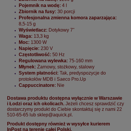
Pojemnik na wodę:
4 l
Zbiornik na fusy:
30 porcji
Profesjonalna zmienna komora zaparzająca:
8,5-15 g
Wyświetlacz:
Dotykowy 7"
Waga:
13,3 kg
Moc:
1300 W
Napięcie:
230 V
Częstotliwość:
50 Hz
Regulowana wylewka:
75-160 mm
Młynek:
Żarnowy, stożkowy, stalowy
System płatności:
Tak, predyspozycje do
protokołów MDB i Saeco Pro.Up
Cappuccinatore:
Nie
Dostawa produktu dostępna wyłącznie w Warszawie
i Łodzi oraz ich okolicach.
Jeżeli chcesz sprawdzić czy
dostarczymy produkt do Ciebie skontaktuj się z nami 22
510-65-65 lub
sklep@aquick.pl
.
Produkt dostępny również w wysyłce kurierem
InPost na terenie całej Polski.