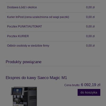
Dostawa Łódź i okolice
0,00 zł
Kurier InPost
(cena uzależniona od wagi paczki)
0,00 zł
Pocztex PUNKT/AUTOMAT
0,00 zł
Pocztex KURIER
0,00 zł
Odbiór osobisty w siedzibie firmy
0,00 zł
Produkty powiązane
Ekspres do kawy Saeco Magic M1
6 092,19 zł
Cena brutto:
do koszyka